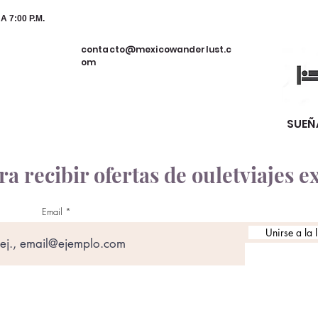
 7:00 P.M.
contacto@mexicowanderlust.c
om
SUE
a recibir ofertas de ouletviajes e
Email
Unirse a la 