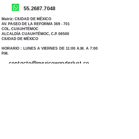
55.2687.7048
Matriz: CIUDAD DE MÉXICO
AV. PASEO DE LA REFORMA 369 - 701
COL. CUAUHTÉMOC
ALCALDÍA CUAUHTÉMOC, C.P. 06500
CIUDAD DE MÉXICO
HORARIO : LUNES A VIERNES DE 11:00 A.M. A 7:00
P.M.
contacto@mexicowanderlust.co
m
Suscríbete para recibir ofertas de ouletviajes
exclusivas
Email
Unirse a la lista de correo